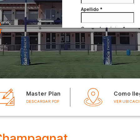
A
T
Master Plan
Como lle
DESCARGAR PDF
VER UBICAC
 Champagnat