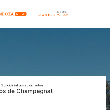
Escribinos
NDOZA
NUEVO
+54 9 11-3282-6952
Solicitá información sobre
tos de Champagnat