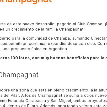
arte de este nuevo desarrollo, pegado al Club Champa.
 sea un crecimiento de la familia Champagnat!
barrio para la comunidad de Champa, sumando 6 hectáre
ue permitirán continuar expandiéndose con club. Con e
o, una propuesta única en Argentina.
imeros 100 lotes, con muy buenos beneficios para la
e Champagnat
sobre una zona que está en pleno crecimiento, a la alt
cias del Pilar. Altos de Champagnat se suma a otros nuev
mo Estancia Carabassa y San Miguel, ambos proyectos 
ha 4, dentro de Pilará. Además, aportando valor a esta z