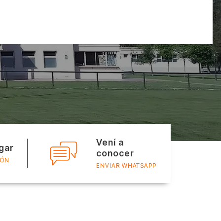
Vení a
gar
conocer
IÓN
ENVIAR WHATSAPP