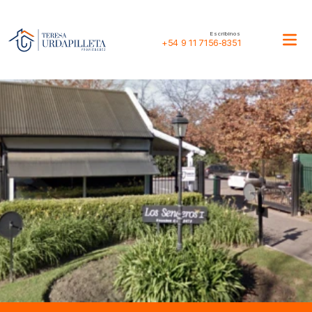
Escribinos
+54 9 11 7156‑8351