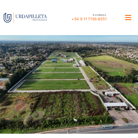
Escribinos
+54 9 11 7156‑8351