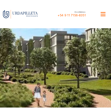
Escribinos
+54 9 11 7156‑8351